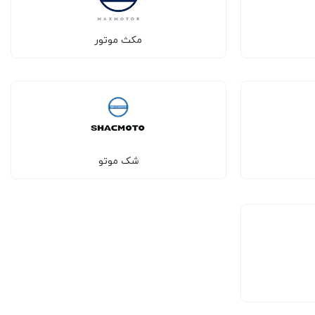
مکث موتور
شک موتو