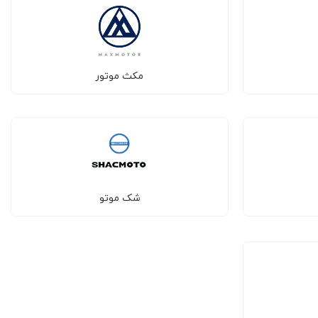
مکث موتور
شک موتو