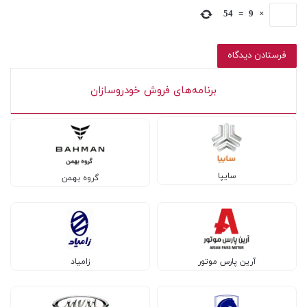
54
=
9
×
برنامه‌های فروش خودروسازان
سایپا
گروه بهمن
آرین پارس موتور
زامیاد