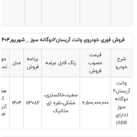
فروش فوری خودروی وانت آریسان۲دوگانه سوز _ شهریور۱۴۰۴
قیمت
شرح
برنامه
موع
مصوب
رنگ قابل عرضه
مدل
خودرو
فروش
تحو
فروش
وانت
آریسان۲
هفت
سفید،خاکستری،
دوگانه
آخ
۶,۵۰۰,۰۰۰,۰۰۰
مشکی،نقره ای
۱۱۳۰۸۲
۱۴۰۴
سوز
آذرم
متالیک
(دارای
۴۰۴
SBR)