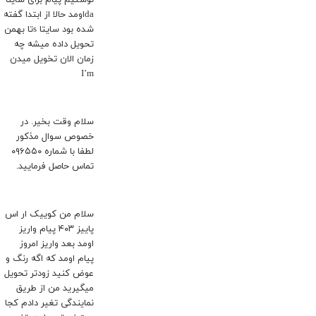
daاومد حالا از ابتدا گفته
شده بود سایتا sتا بهمن
تحویل داده میشه چه
زمان الان تخویل میدن
I’m
سلام وقت بخیر. در
خصوص سوال مذکور
لطفا با شماره ۰۹۶۵۵۰
تماس حاصل فرمایید.
سلام من کوییک ار اس
پاییز ۴۰۳ پیام واریز
اومد بعد واریز امروز
پیام اومد که اگه رنگ و
عوض کنید زودتر تحویل
میگیرید من از طریق
نمایندگی تغیر دادم کجا