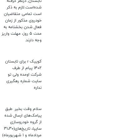
تابستان, درنظر گرفته
شده‌است.لازم به ذکر
است تمامی متقاضیان
خودروی مذکور از زمان
فعال شدن بخشنامه به
مدت ۵ روز، مهلت واریز
وجه دارند.
کوییک r برای تابستان
۱۴۰۲ پیام از طرف
شرکت اومده ولی تو
سایت شماره رهگیری
نداره
سلام وقت بخیر. طبق
پیامک‌های ارسال شده
از گروه خودروسازی
سایپا، تاریخ‌های(۳۱،۳۰
مردادماه و ۱ شهریورماه)