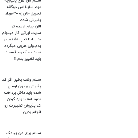
سلام من طرح یکپارچه
دوم ساینا اس دوگانه
تحویل ۹۰روزه ۳۰خرداد
پذیرش شدم
الان پیام اومده تو
سایت ایرانی کار میتونم
به ساینا تیپ da تغییر
بدم.ولی هرچی میگردم
نمیدونم کدوم قسمت
باید تغییر بدم.!!
سلام وقت بخیر. اگر کد
پذیرش براتون ارسال
شده باید داخل پرداخت
دعوتنامه با وارد کردن
کد پذیرش تغییرات رو
انجام بدین
سلام برای من پیامک