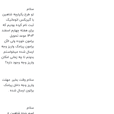
سلام
تو طرح یکپارچه شاهین
با گیربکس اتوماتیک
ثبت نام کرده بودیم که
برای هفته چهارم اسفند
۱۴۰۳ موعد تحویل
برامون خورده ولی الآن
برامون پیامک واریز وجه
ارسال شده میخواستم
بدونم تا چه زمانی امکان
واریز وجه وجود داره؟
سلام وقت بخیر. مهلت
واریز وجه داخل پیامک
براتون ارسال شده .
سلام
اسم بنده شاهین g