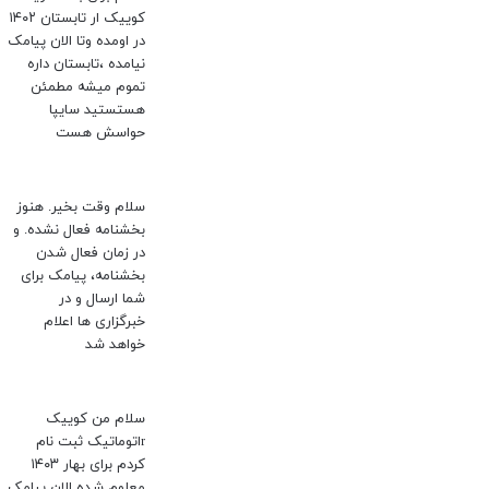
کوییک ار تابستان ۱۴۰۲
در اومده وتا الان پیامک
نیامده ،تابستان داره
تموم میشه مطمئن
هستستید سایپا
حواسش هست
سلام وقت بخیر. هنوز
بخشنامه فعال نشده. و
در زمان فعال شدن
بخشنامه، پیامک برای
شما ارسال و در
خبرگزاری ها اعلام
خواهد شد
سلام من کوییک
rاتوماتیک ثبت نام
کردم برای بهار ۱۴۰۳
معلوم شده الان پیامک