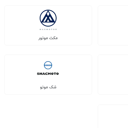
مکث موتور
شک موتو