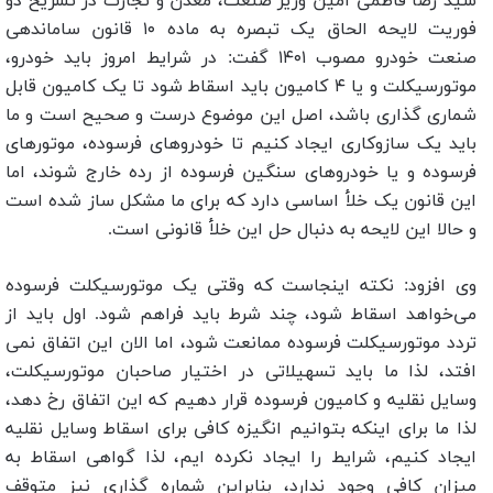
سید رضا فاطمی امین وزیر صنعت، معدن و تجارت در تشریح دو
فوریت لایحه الحاق یک تبصره به ماده ۱۰ قانون ساماندهی
صنعت خودرو مصوب ۱۴۰۱ گفت: در شرایط امروز باید خودرو،
موتورسیکلت و یا ۴ کامیون باید اسقاط شود تا یک کامیون قابل
شماری گذاری باشد، اصل این موضوع درست و صحیح است و ما
باید یک سازوکاری ایجاد کنیم تا خودروهای فرسوده، موتورهای
فرسوده و یا خودروهای سنگین فرسوده از رده خارج شوند، اما
این قانون یک خلأ اساسی دارد که برای ما مشکل ساز شده است
و حالا این لایحه به دنبال حل این خلأ قانونی است.
وی افزود: نکته اینجاست که وقتی یک موتورسیکلت فرسوده
می‌خواهد اسقاط شود، چند شرط باید فراهم شود. اول باید از
تردد موتورسیکلت فرسوده ممانعت شود، اما الان این اتفاق نمی
افتد، لذا ما باید تسهیلاتی در اختیار صاحبان موتورسیکلت،
وسایل نقلیه و کامیون فرسوده قرار دهیم که این اتفاق رخ دهد،
لذا ما برای اینکه بتوانیم انگیزه کافی برای اسقاط وسایل نقلیه
ایجاد کنیم، شرایط را ایجاد نکرده ایم، لذا گواهی اسقاط به
میزان کافی وجود ندارد، بنابراین شماره گذاری نیز متوقف