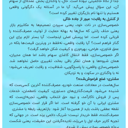
جدا از نگاه حاکمیتی نبوده است. حال، با واگذاری بخش عمده‌ای از سهام
آن، این سؤال پیش می‌آید: آیا ما در آستانه یک دگرگونی واقعی
هستیم یا تنها نام بازیگران تغییر کرده است؟
از کنترل به رقابت؛ عبور از جاده خاکی
خصوصی‌سازی در ذات خود، یعنی سپردن تصمیم‌ها به مکانیزم بازار.
یعنی حذف رانتی که سال‌ها به بهانه حمایت از تولید، مصرف‌کننده را
قربانی کرده است. اما پرسش اصلی اینجاست: آیا بستر لازم برای این
گذار فراهم است؟ آیا رقابت واقعی، نه‌فقط در ویترین قیمت‌ها بلکه در
عمق فناوری، طراحی، بهره‌وری و کیفیت شکل خواهد گرفت؟
اگر خصوصی‌سازی، فقط انتقال کاغذی سهام باشد اما همان مدیران،
همان شیوه‌ها و همان تفکر باقی بماند، تغییری حاصل نخواهد شد.
خصوصی‌سازیِ واقعی، با پاسخ‌گویی، شفافیت، و رقابت تعریف می‌شود؛
نه با واگذاری در سکوت و به نزدیکان.
مشتری؛ ضلع فراموش‌شده؟
سال‌هاست در معادلات صنعت خودرو، مصرف‌کننده آخرین کسی‌ست که
شنیده می‌شود. قیمت‌گذاری‌های دستوری، کیفیت نامطمئن، خدمات
پس از فروش ناکارآمد، و نبود حق انتخاب واقعی، تجربه‌ای‌ست که
مشتری ایرانی با آن خو گرفته است. اما اگر قرار است خصوصی‌سازی
نقطه عطفی باشد، باید از همین‌جا آغاز شود: بازتعریف رابطه با مشتری.
مصرف‌کننده، فقط خریدار نیست؛ شریک دائمی برند است. در جهانی که
تجربه کاربر حرف اول را می‌زند، نادیده‌گرفتن این حقیقت، یعنی شکست
پروژه خصوصی‌سازی پیش از شروع.