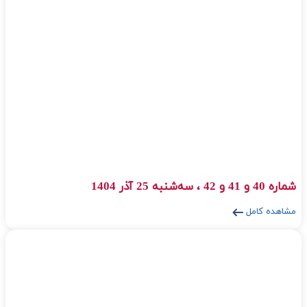
شماره 39-38 ، سـه‌شنبـه 25 شهریور 1404
مشاهده کامل
شماره 37 ، ،یکشـنبه 25 خرداد 1404
مشاهده کامل