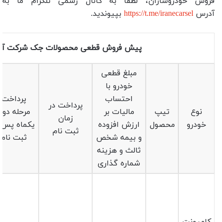
فروش خودروسازان، لطفاً به کانال رسمی تلگرام ما به
آدرس
https://t.me/iranecarsel
بپیوندید.
پیش فروش قطعی محصولات جک شرکت آری
مبلغ قطعی
خودرو با
احتساب
پرداخت
پرداخت در
نوع
تیپ
مالیات بر
مرحله دوم
زمان
خودرو
محصول
ارزش افزوده
یکماه پس ا
ثبت نام
و بیمه شخص
ثبت نام
ثالث و هزینه
شماره گذاری